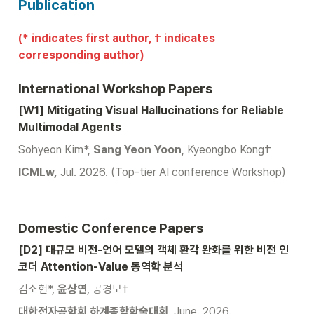
Publication
(* indicates first author, † indicates 
corresponding author)
International Workshop Papers
[W1] Mitigating Visual Hallucinations for Reliable 
Multimodal Agents
Sohyeon Kim*, 
Sang Yeon Yoon
, Kyeongbo Kong†
ICMLw,
 Jul. 2026. (Top-tier AI conference Workshop)
Domestic Conference Papers
[D2] 대규모 비전-언어 모델의 객체 환각 완화를 위한 비전 인
코더 Attention-Value 동역학 분석
김소현*, 
윤상연
, 공경보†
대한전자공학회 하계종합학술대회, 
June. 2026.