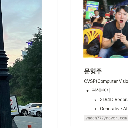
문형주
CVSP(Computer Vision
•
관심분야 | 
◦
3D/4D Recons
◦
Generative AI
vndgh777@naver.com