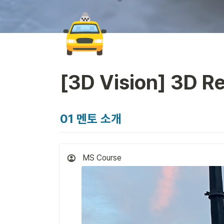
🚖
[3D Vision] 3D R
01 멘토 소개
MS Course