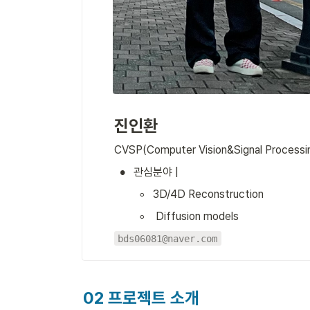
진인환
CVSP(Computer Vision&Signal Processi
•
관심분야 | 
◦
3D/4D Reconstruction
◦
 Diffusion models
bds06081@naver.com
02 프로젝트 소개